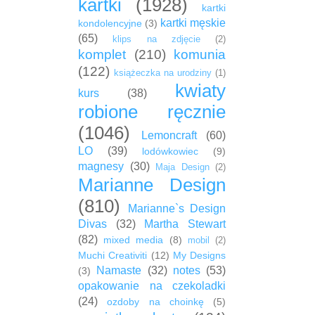
kartki
(1928)
kartki
kartki męskie
kondolencyjne
(3)
(65)
klips na zdjęcie
(2)
komplet
(210)
komunia
(122)
książeczka na urodziny
(1)
kwiaty
kurs
(38)
robione ręcznie
(1046)
Lemoncraft
(60)
LO
(39)
lodówkowiec
(9)
magnesy
(30)
Maja Design
(2)
Marianne Design
(810)
Marianne`s Design
Divas
(32)
Martha Stewart
(82)
mixed media
(8)
mobil
(2)
Muchi Creativiti
(12)
My Designs
Namaste
(32)
notes
(53)
(3)
opakowanie na czekoladki
(24)
ozdoby na choinkę
(5)