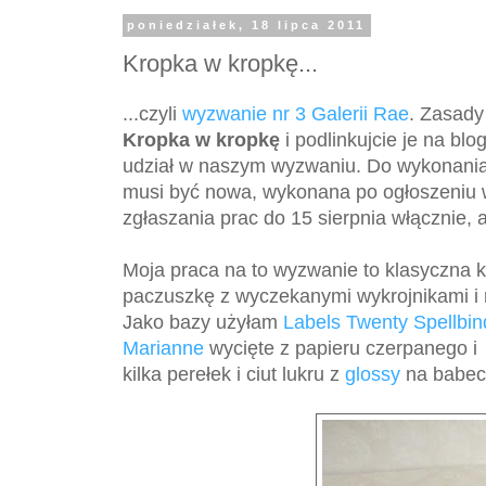
poniedziałek, 18 lipca 2011
Kropka w kropkę...
...czyli
wyzwanie nr 3 Galerii Rae
. Zasady
Kropka w kropkę
i podlinkujcie je na blo
udział w naszym wyzwaniu. Do wykonania 
musi być nowa, wykonana po ogłoszeniu w
zgłaszania prac do 15 sierpnia włącznie
Moja praca na to wyzwanie to klasyczna 
paczuszkę z wyczekanymi wykrojnikami i 
Jako bazy użyłam
Labels Twenty Spellbin
Marianne
wycięte z papieru czerpanego 
kilka perełek i ciut lukru z
glossy
na babecz