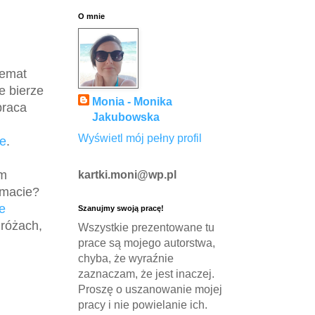
O mnie
temat
e bierze
Monia - Monika
praca
Jakubowska
Wyświetl mój pełny profil
ie
.
am
kartki.moni@wp.pl
 macie?
e
Szanujmy swoją pracę!
 różach,
Wszystkie prezentowane tu
prace są mojego autorstwa,
chyba, że wyraźnie
zaznaczam, że jest inaczej.
Proszę o uszanowanie mojej
pracy i nie powielanie ich.