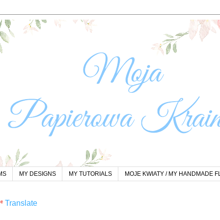
MS
MY DESIGNS
MY TUTORIALS
MOJE KWIATY / MY HANDMADE 
Translate