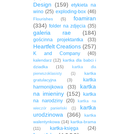
Design
(159)
etykieta na
wino
(25)
exploding-box
(46)
foamiran
Flourishes
(5)
(334)
folder na zdjęcia
(35)
galeria rae
(184)
gościnna projektantka
(33)
Heartfelt Creations
(257)
K and Company
(40)
kalendarz
(12)
kartka dla babci i
dziadka
(15)
kartka dla
kartka
pierwszoklasisty
(1)
kartka
gratulacyjna
(3)
kartka
harmonijkowa
(33)
na imieniny
(152)
kartka
na narodziny
(20)
kartka na
kartka
wieczór panieński
(1)
urodzinowa
(366)
kartka
walentynkowa
(14)
kartka-brama
kartka-księga
(24)
(11)