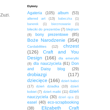
Etykiety
Agateria
(105)
album
(53)
Zuzi.
altered art
(13)
babeczka
(1)
banerek
(1)
bierzmowanie
(1)
bileciki do prezentów
(7)
blejtram
bony prezentowe
(85)
(8)
Boże Narodzenie
(354)
chrzest
Cardabilities
(12)
(126)
Craft and You
Design
(166)
dla emerytki
dla nauczyciela
(61)
Don
(8)
and Daisy blog
(29)
drobiazgi
(117)
dziecięce
(166)
dzień babci
(17)
dzień dziadka
(10)
dzień
dzień
kobiet
(7)
dzień matki
(11)
nauczyciela
(30)
dzień ojca
(1)
easel
(40)
eco-scrapbooking
Elizabeth Craft
(38)