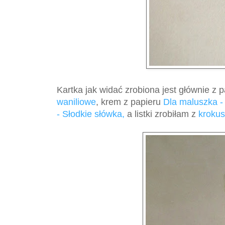
Kartka jak widać zrobiona jest głównie z 
waniliowe
, krem z
papieru
Dla maluszka - 
- Słodkie słówka,
a listki zrobiłam z
kroku