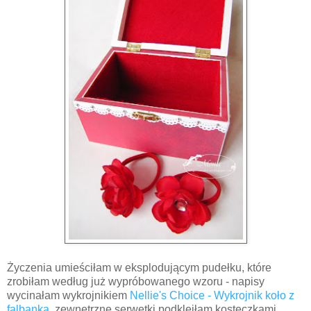
Życzenia umieściłam w eksplodującym pudełku, które
zrobiłam według już wypróbowanego wzoru - napisy
wycinałam wykrojnikiem
Nellie's Choice - Wykrojnik koło z
falbanką
, zewnętrzne serwetki podkleiłam kosteczkami